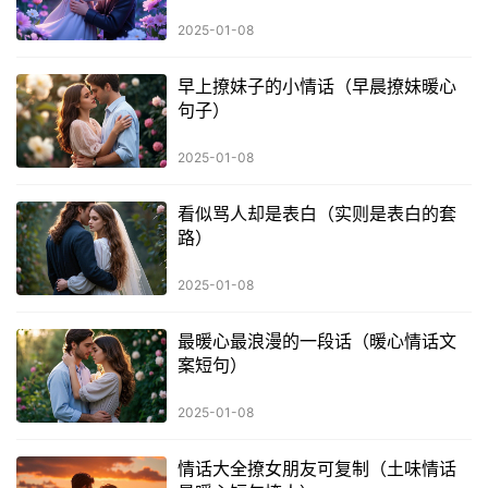
2025-01-08
早上撩妹子的小情话（早晨撩妹暖心
句子）
2025-01-08
看似骂人却是表白（实则是表白的套
路）
2025-01-08
最暖心最浪漫的一段话（暖心情话文
案短句）
2025-01-08
情话大全撩女朋友可复制（土味情话