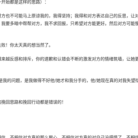
开始都是这样的思路）： 
对方也不可能马上原谅我的，我得坚持；我得和对方表达自己的反思，让
，我要多暗中帮帮对方，我不求回报，只希望对方能更好。然后对方可能
败！你太天真的想当然了。 
越来越反感和排斥，你的道歉和认错会不断的激发对方的情绪筑墙，让她
是我的问题，是我做得不好他/她才和我分手的，他/她现在真的对我失望
挽回思路和挽回行动都是错误的！ 
？
相信，不相信对方真的那么狠心，不相信对方真的对自己没感情了，不相