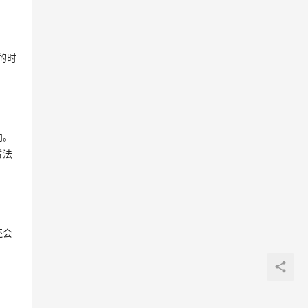
的时
向。
看法
还会