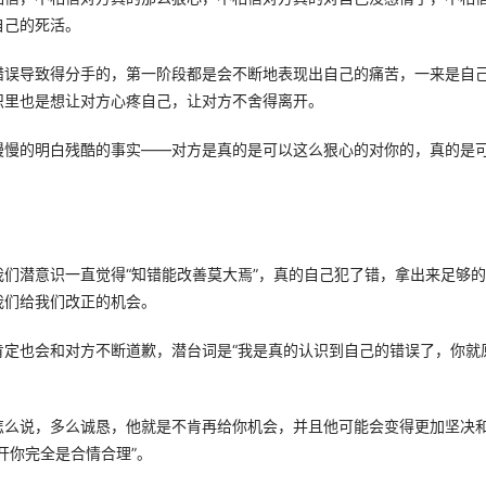
己的死活。 
错误导致得分手的，第一阶段都是会不断地表现出自己的痛苦，一来是自
里也是想让对方心疼自己，让对方不舍得离开。 
慢慢的明白残酷的事实——对方是真的是可以这么狠心的对你的，真的是
们潜意识一直觉得“知错能改善莫大焉”，真的自己犯了错，拿出来足够
们给我们改正的机会。 
肯定也会和对方不断道歉，潜台词是“我是真的认识到自己的错误了，你就
怎么说，多么诚恳，他就是不肯再给你机会，并且他可能会变得更加坚决
你完全是合情合理”。 