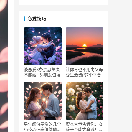
恋爱技巧
谈恋爱8条禁忌坚决
让你再也不用向父母
不能碰‼️ 男朋友值得
要生活费的7个平台
男生颜值暴涨的几个
资本大佬告诉你：女
小技巧～寒假偷偷逆
孩子不能太真诚！大