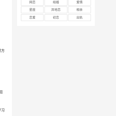
网恋
结婚
爱情
星座
异地恋
相亲
恋爱
初恋
出轨
对方
回
学习