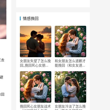
袭！
格局
情感挽回
正去
女朋友失望了怎么挽
和女朋友怎么道歉才
回_挽回死心女朋友
能挽回（和女友道歉
方法
的方
避
方回
挽回死心女朋友战术
女朋友冷淡了怎么挽