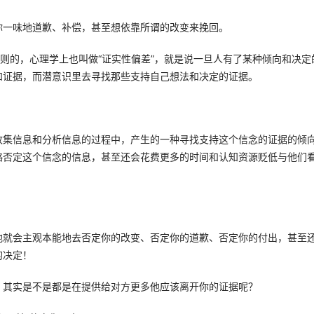
一味地道歉、补偿，甚至想依靠所谓的改变来挽回。 
原则的，心理学上也叫做“证实性偏差”，就是说一旦人有了某种倾向和决定
证据，而潜意识里去寻找那些支持自己想法和决定的证据。 
收集信息和分析信息的过程中，产生的一种寻找支持这个信念的证据的倾
略否定这个信念的信息，甚至还会花费更多的时间和认知资源贬低与他们
他就会主观本能地去否定你的改变、否定你的道歉、否定你的付出，甚至
决定！ 
其实是不是都是在提供给对方更多他应该离开你的证据呢？ 