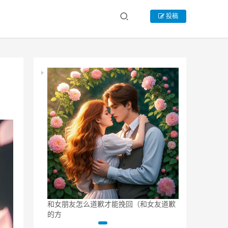
投稿
死心女朋友方
和女朋友怎么道歉才能挽回（和女友道歉
挽回死心女朋
的方
方法