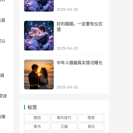
2025-04-25
己真
好的婚姻，一定要有仪式
感
可以
2025-04-25
中年人婚姻真实情况曝光
的诚
2025-04-25
原谅
标签
和理
挽回
聊天技巧
情感
情书
订婚
表白