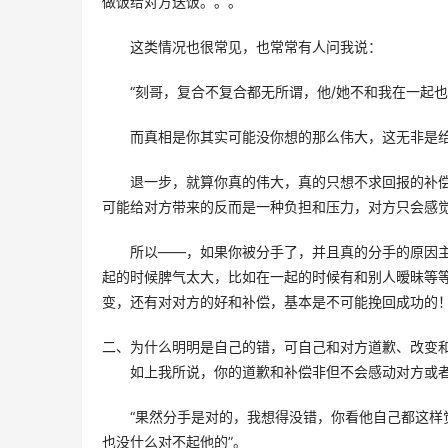
做饭给对方送饭。。。 
这类情况也很常见，也常常有人问我说： 
“刻哥，复合不复合都无所谓，他/她不和我在一起也
而真相是你其实可能没你想的那么伟大，这无非是给
退一步，就算你真的伟大，真的只想不求回报的补
可能给对方带来的反而是一种负担和压力，对方只会感觉
所以——，如果你被分手了，并且真的分手的原因
起的时候脾气太大，比如在一起的时候有和别人暧昧等
变，还有对对方的好和补偿，基本是不可能挽回成功的！
二、为什么明明是自己的错，可自己和对方道歉、改变
如上我所说，你的道歉和补偿非但不会感动对方或者
“果然分手是对的，我想得没错，你看他自己都这
也没什么对不起他的”。