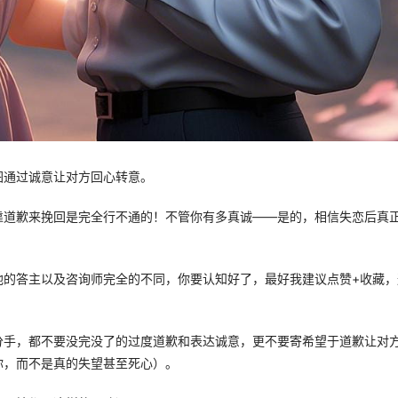
通过诚意让对方回心转意。 
靠道歉来挽回是完全行不通的！不管你有多真诚——是的，相信失恋后真
他的答主以及咨询师完全的不同，你要认知好了，最好我建议点赞+收藏，
分手，都不要没完没了的过度道歉和表达诚意，更不要寄希望于道歉让对
，而不是真的失望甚至死心）。 