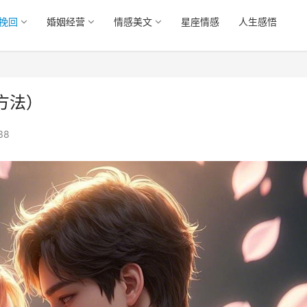
挽回
婚姻经营
情感美文
星座情感
人生感悟
方法）
38
挽回死心女朋友战术（试试这些方法）
女朋友失望了怎么挽回_挽回
法