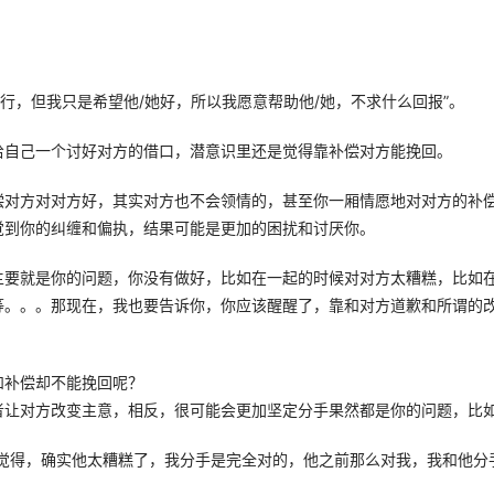
行，但我只是希望他/她好，所以我愿意帮助他/她，不求什么回报”。
自己一个讨好对方的借口，潜意识里还是觉得靠补偿对方能挽回。 
偿对方对对方好，其实对方也不会领情的，甚至你一厢情愿地对对方的补
到你的纠缠和偏执，结果可能是更加的困扰和讨厌你。 
主要就是你的问题，你没有做好，比如在一起的时候对对方太糟糕，比如
等。。。那现在，我也要告诉你，你应该醒醒了，靠和对方道歉和所谓的
 
和补偿却不能挽回呢？
让对方改变主意，相反，很可能会更加坚定分手果然都是你的问题，比如
样觉得，确实他太糟糕了，我分手是完全对的，他之前那么对我，我和他分