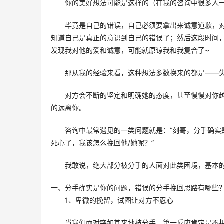
你的美好想法可能是这样的（在我的咨询中很多人一
毕竟是自己的错误，自己必须要拿出来诚意道歉，
知道自己是真正的意识到自己的错误了；然后这段时间
发现我对他的爱和诚意，可能就原谅我和我复合了~
那从我的经验来看，这种想法多数换来的都是——失
对方会不断的坚定和明确她的态度，甚至慢慢对你
的远离你。 
咨询中最常遇见的一类问题就是：“刻哥，分手确实
死心了，我该怎么挽回他/她呢？” 
我敢说，绝大部分被分手的人面对此类困境，基本的
一、分手确实是你的问题，错误的分手挽回思路有哪些
1、卑微的挽留，试图让对方不忍心 
当我们面对突如其来地被分手，第一反应肯定是不