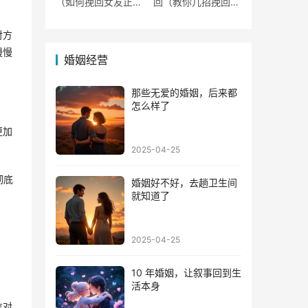
（如何挽回女友正确
回（教你几招挽回她
方法
的心
对方
慢慢
婚姻经营
那些无爱的婚姻，后来都
怎么样了
更加
2025-04-25
彻底
婚姻好不好，去趟卫生间
就知道了
2025-04-25
10 年婚姻，让叙事回到生
活本身
信对