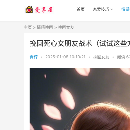
首页
恋爱技巧
情感
主页
>
情感挽回
>
挽回女友
挽回死心女朋友战术（试试这些
青柠
•
2025-01-08 10:10:21
•
挽回女友
•
阅读
6